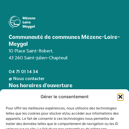
Communauté de communes Mézenc-Loire-
Meygal
10 Place Saint-Robert,
43 260 Saint-Julien-Chapteuil
04 71 01 14 34
@ Nous contacter
Nos horaires d'ouverture
Du lundi au jeudi de 9h à 12h et de 14h à 17h
Gérer le consentement
Le vendredi de 9h à 12h
Suivez-nous !
Pour offrir les meilleures expériences, nous utilisons des technologies
telles que les cookies pour stocker et/ou accéder aux informations des
appareils. Le fait de consentir à ces technologies nous permettra de
Portail Interne
traiter des données telles que le comportement de navigation ou les ID
uniques sur ce site. Le fait de ne pas consentir ou de retirer son