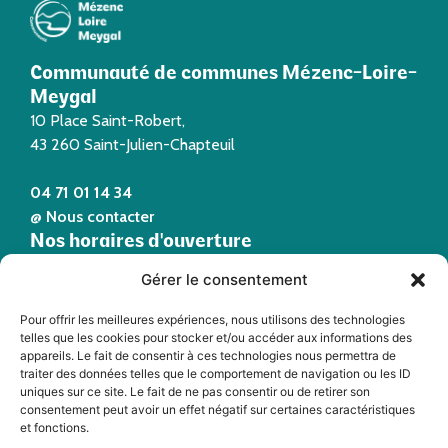
Communauté de communes Mézenc-Loire-
Meygal
10 Place Saint-Robert,
43 260 Saint-Julien-Chapteuil
04 71 01 14 34
@ Nous contacter
Nos horaires d'ouverture
Du lundi au jeudi de 9h à 12h et de 14h à 17h
Gérer le consentement
Le vendredi de 9h à 12h
Suivez-nous !
Pour offrir les meilleures expériences, nous utilisons des technologies
telles que les cookies pour stocker et/ou accéder aux informations des
appareils. Le fait de consentir à ces technologies nous permettra de
Portail Interne
traiter des données telles que le comportement de navigation ou les ID
uniques sur ce site. Le fait de ne pas consentir ou de retirer son
consentement peut avoir un effet négatif sur certaines caractéristiques
et fonctions.