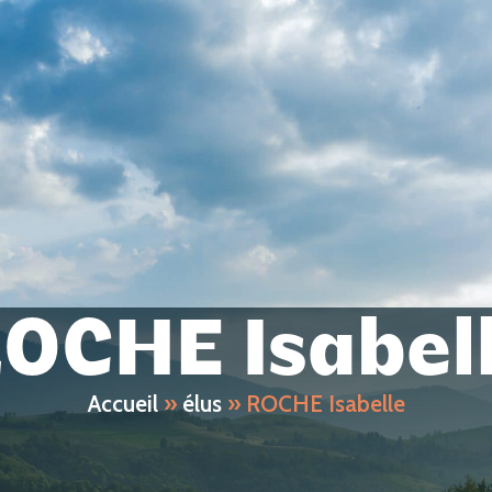
S'ÉVEILLER
VIVRE, HABITER
DÉCOUVRI
ET GRANDIR
ET SE DÉPLACER
ET SE DIVE
OCHE Isabel
Accueil
»
élus
»
ROCHE Isabelle